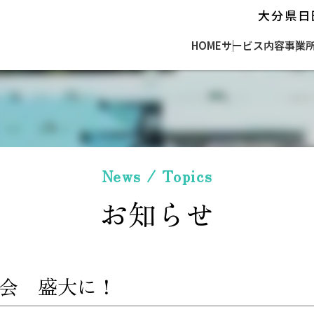
大分県日
ーム喜楽苑
HOME
サービス内容
事業
特別養護老人ホーム
ショートステイ
ホームヘルパー
News / Topics
お知らせ
デイサービス
小規模多機能
会 盛大に！
介護保険サービスセンター