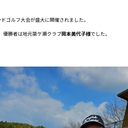
南部地域包括支援センター
ンドゴルフ大会が盛大に開催されました。
、優勝者は地元簗ケ瀬クラブ
岡本美代子様
でした。