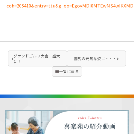
coh=205410&entry=ttu&g_ep=EgoyMDI0MTEwNS4wIKX
グランドゴルフ大会 盛大
園児の元気な姿に・・・
に！
一覧に戻る